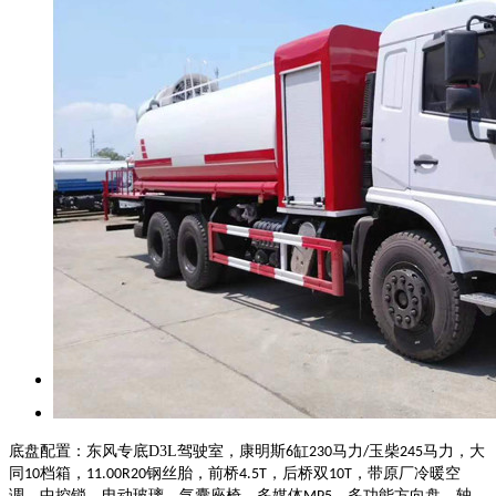
底盘配置：东风专底
D3L
驾驶室，康明斯
缸
马力
玉柴
马力，大
6
230
/
245
同
档箱，
钢丝胎，前桥
，后桥双
，带原厂冷暖空
10
11.00R20
4.5T
10T
调，中控锁，电动玻璃，气囊座椅，多媒体
，多功能方向盘，轴