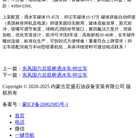
MP5
距：
。
4350+1350
上装配置：洒水车罐体
19.45
方，抑尘车罐体
方 罐体拼板自动焊接
15-17
（美国林肯焊机及电源）焊缝美观结实耐用，罐体底板加厚，新式前
冲，喷嘴可调节角度，球阀式消防栓带接口，聚四氟法兰垫片，管路
加粗，优化管道设计，前冲可冲洗
车道，高炮射程
米，全车辅件
8
35-40
螺丝连接，标准化生产，可拆卸式方便维修！重量符合上牌需求！抑
尘车搭配河南万丰
型喷雾机组，具体详细资料可微信电话联系！
60
上一篇：
东风国六后双桥洒水车/抑尘车
下一篇：
东风国六后双桥洒水车/抑尘车
Copyright © 2020-2025 内蒙古宏盛石油设备安装有限公司 版
权所有
备案号：
蒙ICP备20002985号-1
首页
电话
微信
一键导航