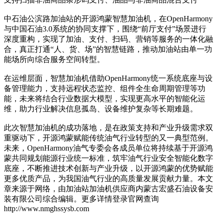
中石油公滨路加油站的开源鸿蒙智慧加油机，在OpenHarmony
与中国石油3.0系统的协同支撑下，围绕“前厅支付”场景进行
深度重构，实现了加油、支付、扫码、营销等服务的一体化融
合，真正打通“人、货、场”的智慧链路，推动加油站由单一功
能场所向综合服务空间转型。
在运维层面，智慧加油机借助OpenHarmony统一系统底座与设
备管理能力，支持远程状态监控、组件全生命周期管理等功
能，未来将结合行业数据大模型，实现更高水平的智能化运
维，助力行业解决信息孤岛、设备维护复杂等长期难题。
此次智慧加油机的成功落地，是在政策支持和产业升级需求双
重驱动下，开源鸿蒙赋能传统油气行业转型的又一典型范例。
未来，OpenHarmony油气专委会各成员单位将持续基于开源鸿
蒙共同规划能源行业统一标准，筑牢油气行业安全智能化数字
底座，不断推进技术创新与产业升级，以开源鸿蒙的优势赋能
更多优质产品，为我国油气行业的高质量发展贡献力量。本文
章来源于网络，由加油站加油机供应商内蒙古宏盛石油设备安
装有限公司综合编辑。更多详情登录官网查询
http://www.nmghssysb.com