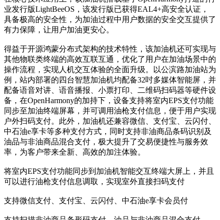
业发行版LightBeeOS，该发行版已获得EAL4+高安全认证，
具备极高的安全性，为加油过程中用户数据的安全交互提供了
有力保障，让用户加油更安心。
得益于开源鸿蒙分布式架构的技术特性，该加油机还可实现与
其他物联类终端的高效互联互通，优化了用户在加油场景中的
操作流程，实现人机交互体验的全面升级。以公滨路加油站为
例，站内部署的四台智慧加油机均配备32吋多媒体智能屏，并
配备语音对讲、语音播报、小票打印、二维码扫码器等硬件设
备，在OpenHarmony的加持下，设备支持将室内EPS支付功能
同步至加油终端屏幕，并可调用油枪支付信息，便于用户实现
户外扫码支付。此外，加油机还兼容微信、支付宝、云闪付、
中石油e享卡等多种支付方式，同时支持非油商品条码识别及
油品与非油商品混合支付，极大提升了交易便捷性与服务效
率，为客户带来全新、高效的加注体验。
将室内EPS支付功能同步到加油机智能交互终端大屏上，并且
可以进行油枪支付信息调取，实现室外直接扫码支付
支持微信支付、支付宝、云闪付、中石油e享卡会员付
支持扫描非油商品条形码支付、油品与非油商品混合支付