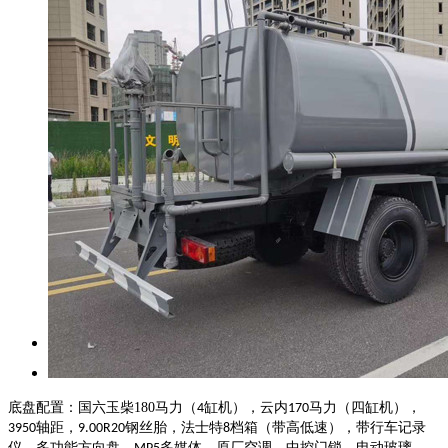
底盘配置：国六玉柴
180
马力（
缸机），云内
马力（四缸机），
4
170
轴距，
钢丝胎，法士特
档箱（带高低速），带行车记录
3950
9.00R20
8
仪，多功能方向盘，
多媒体，原厂空调，中控门锁，电动玻璃