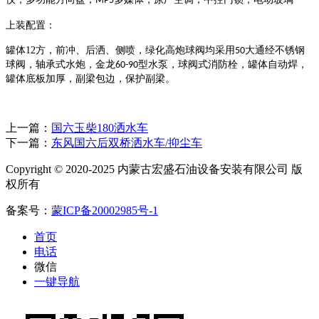
MP5
上装配置：
罐体
12
方，前冲、后洒、侧喷，绿化高炮球阀均采用
大通经不锈钢
50
球阀，轴承式水炮，金龙
型水泵，球阀式消防栓，罐体自动焊，
60-90
罐体底板加厚，副梁包边，保护副梁。
上一篇：
国六玉柴180洒水车
下一篇：
东风国六后双桥洒水车/抑尘车
Copyright © 2020-2025 内蒙古宏盛石油设备安装有限公司 版
权所有
备案号：
蒙ICP备20002985号-1
首页
电话
微信
一键导航