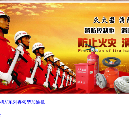
机
V系列睿领型加油机
车