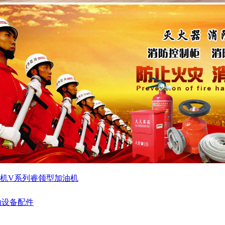
机
V系列睿领型加油机
油设备配件